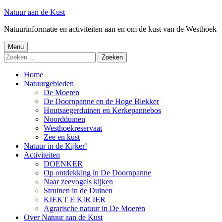
Spring
Natuur aan de Kust
naar
Natuurinformatie en activiteiten aan en om de kust van de Westhoek
inhoud
Primair
Menu
Zoeken
menu
naar:
Home
Natuurgebieden
De Moeren
De Doornpanne en de Hoge Blekker
Houtsaegerduinen en Kerkepannebos
Noordduinen
Westhoekreservaat
Zee en kust
Natuur in de Kijker!
Activiteiten
DOENKER
Op ontdekking in De Doornpanne
Naar zeevogels kijken
Struinen in de Duinen
KIEKT E KIR IER
Agrarische natuur in De Moeren
Over Natuur aan de Kust