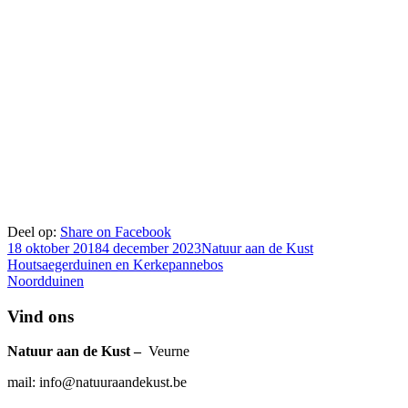
Deel op:
Share on Facebook
Gepubliceerd
Auteur
18 oktober 2018
4 december 2023
Natuur aan de Kust
op
Bericht
Vorige
Houtsaegerduinen en Kerkepannebos
bericht:
Volgende
Noordduinen
navigatie
bericht:
Hoofd
Vind ons
sidebar
Natuur aan de Kust –
Veurne
mail: info@natuuraandekust.be